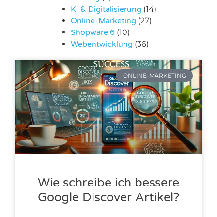
KI & Digitalisierung
(14)
Online-Marketing
(27)
Shopware 6
(10)
Webentwicklung
(36)
ONLINE-MARKETING
Wie schreibe ich bessere
Google Discover Artikel?