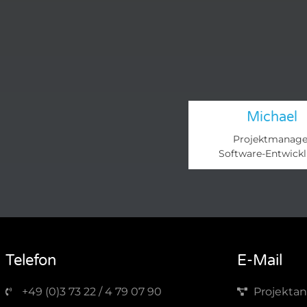
Michael
Projektmanage
Software-Entwick
Telefon
E-Mail
+49 (0)3 73 22 / 4 79 07 90
Projektan