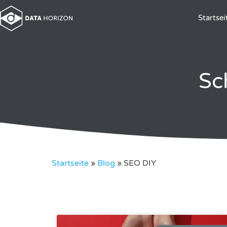
Startsei
Sc
Startseite
»
Blog
»
SEO DIY