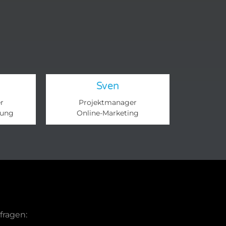
Sven
r
Projektmanager
lung
Online-Marketing​
fragen: