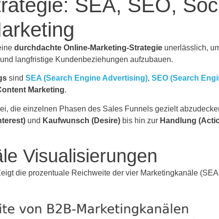
rategie: SEA, SEO, Soci
arketing
eine
durchdachte Online-Marketing-Strategie
unerlässlich, u
n und langfristige Kundenbeziehungen aufzubauen.
gs
sind
SEA (Search Engine Advertising)
,
SEO (Search Engi
Content Marketing
.
ei, die einzelnen Phasen des Sales Funnels gezielt abzudecke
nterest)
und
Kaufwunsch (Desire)
bis hin zur
Handlung (Acti
e Visualisierungen
Zeigt die prozentuale Reichweite der vier Marketingkanäle (SEA