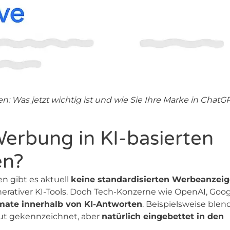
: Was jetzt wichtig ist und wie Sie Ihre Marke in ChatG
Werbung in KI-basierten
en?
n gibt es aktuell
keine standardisierten Werbeanzei
erativer KI-Tools. Doch Tech-Konzerne wie OpenAI, Goo
ate innerhalb von KI-Antworten
. Beispielsweise blen
gut gekennzeichnet, aber
natürlich eingebettet in den