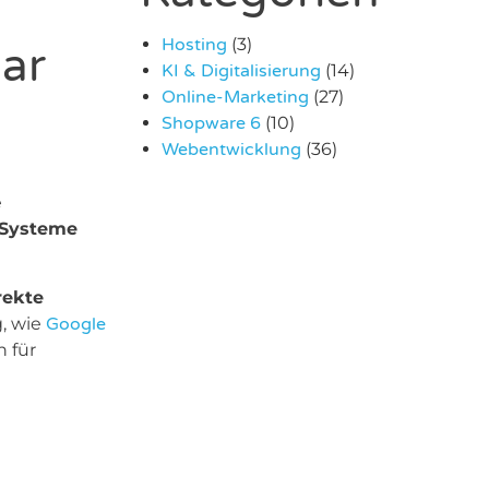
Hosting
(3)
bar
KI & Digitalisierung
(14)
Online-Marketing
(27)
Shopware 6
(10)
Webentwicklung
(36)
e
 Systeme
rekte
g, wie
Google
n für