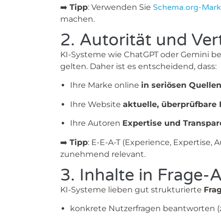
➡️
Tipp
: Verwenden Sie
Schema.org-Mar
machen.
2. Autorität und Ve
KI-Systeme wie ChatGPT oder Gemini bev
gelten. Daher ist es entscheidend, dass:
Ihre Marke online
in seriösen Quelle
Ihre Website
aktuelle, überprüfbare 
Ihre Autoren
Expertise und Transpar
➡️
Tipp
: E-E-A-T (Experience, Expertise,
zunehmend relevant.
3. Inhalte in Frage-
KI-Systeme lieben gut strukturierte
Fra
konkrete Nutzerfragen beantworten (z. 