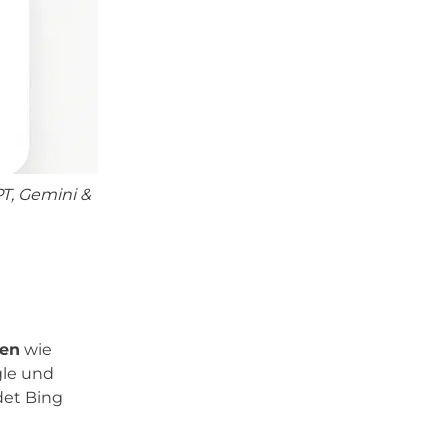
PT, Gemini &
gen
wie
gle und
det Bing