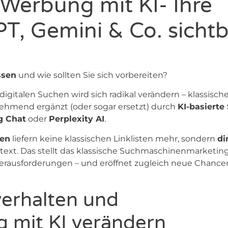
 Werbung mit KI- Ihre
T, Gemini & Co. sicht
ssen
und wie sollten Sie sich vorbereiten?
igitalen Suchen wird sich radikal verändern – klassisch
hmend ergänzt (oder sogar ersetzt) durch
KI-basierte
g Chat
oder
Perplexity AI
.
nen
liefern keine klassischen Linklisten mehr, sondern
di
ontext. Das stellt das klassische Suchmaschinenmarketin
 Herausforderungen – und eröffnet zugleich neue Chance
erhalten und
 mit KI verändern