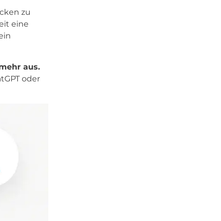
icken zu
eit eine
ein
 mehr aus.
atGPT oder