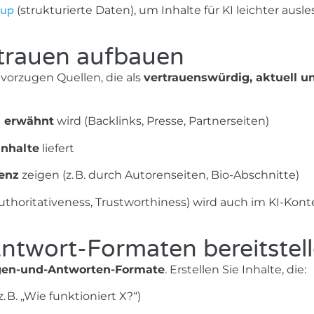
kup
(strukturierte Daten), um Inhalte für KI leichter ausle
rtrauen aufbauen
orzugen Quellen, die als
vertrauenswürdig, aktuell u
n erwähnt
wird (Backlinks, Presse, Partnerseiten)
Inhalte
liefert
enz
zeigen (z. B. durch Autorenseiten, Bio-Abschnitte)
 Authoritativeness, Trustworthiness) wird auch im KI-Kont
Antwort-Formaten bereitstel
gen-und-Antworten-Formate
. Erstellen Sie Inhalte, die:
B. „Wie funktioniert X?“)