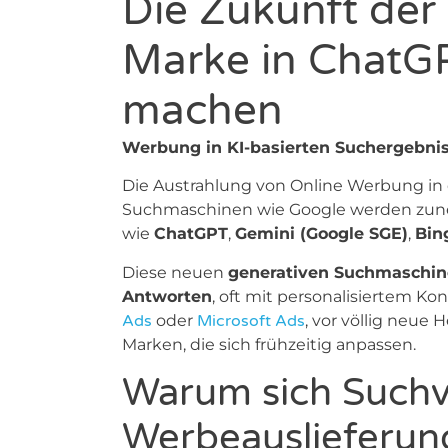
Die Zukunft der
Marke in ChatGP
machen
Werbung in KI-basierten Suchergebni
Die Austrahlung von Online Werbung in d
Suchmaschinen wie Google werden zune
wie
ChatGPT
,
Gemini (Google SGE)
,
Bin
Diese neuen
generativen Suchmaschi
Antworten
, oft mit personalisiertem K
Ads
oder
Microsoft Ads
, vor völlig neue
Marken, die sich frühzeitig anpassen.
Warum sich Suchv
Werbeauslieferung