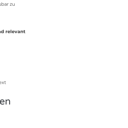
sbar zu
nd relevant
ext
len