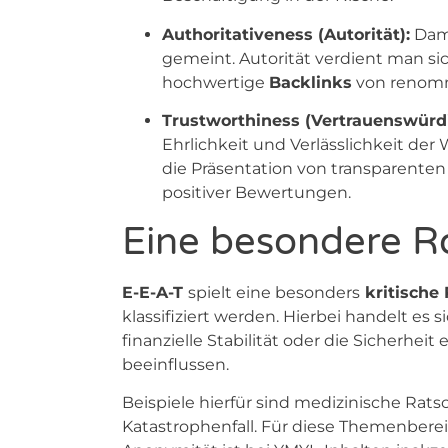
Authoritativeness (Autorität):
Dami
gemeint. Autorität verdient man si
hochwertige
Backlinks
von renommi
Trustworthiness (Vertrauenswürdi
Ehrlichkeit und Verlässlichkeit de
die Präsentation von transparente
positiver Bewertungen.
Eine besondere Ro
E-E-A-T
spielt eine besonders
kritische 
klassifiziert werden. Hierbei handelt es
finanzielle Stabilität oder die Sicherhei
beeinflussen.
Beispiele hierfür sind medizinische Ra
Katastrophenfall.
Für diese Themenbereic