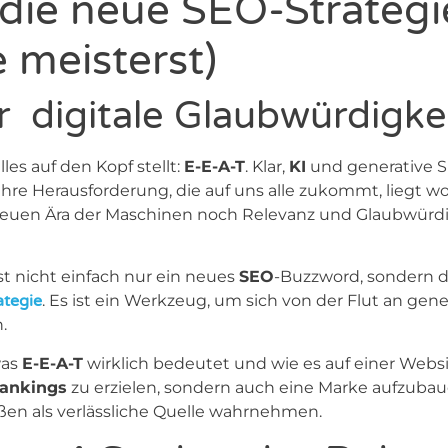
ie neue SEO-Strategie
 meisterst)
r digitale Glaubwürdigke
les auf den Kopf stellt:
E-E-A-T
. Klar,
KI
und generative 
ahre Herausforderung, die auf uns alle zukommt, liegt w
ser neuen Ära der Maschinen noch Relevanz und Glaubwürd
ist nicht einfach nur ein neues
SEO
-Buzzword, sondern 
ategie
. Es ist ein Werkzeug, um sich von der Flut an gene
.
was
E-E-A-T
wirklich bedeutet und wie es auf einer Webs
ankings
zu erzielen, sondern auch eine Marke aufzubau
n als verlässliche Quelle wahrnehmen.