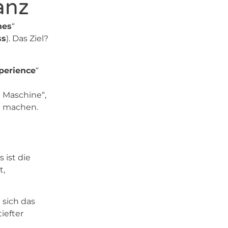
anz
nes
“
ss
). Das Ziel?
perience
“
 Maschine“,
u machen.
 ist die
t,
 sich das
iefter