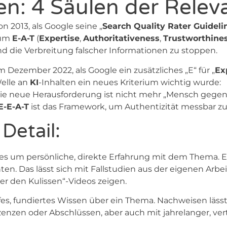
en: 4 Säulen der Relev
n 2013, als Google seine „
Search Quality Rater Guideli
 um
E-A-T
(
Expertise
,
Authoritativeness
,
Trustworthine
 die Verbreitung falscher Informationen zu stoppen.
ezember 2022, als Google ein zusätzliches „E“ für „
Ex
elle an
KI
-Inhalten ein neues Kriterium wichtig wurde:
ie neue Herausforderung ist nicht mehr „Mensch gegen
E-E-A-T
ist das Framework, um Authentizität messbar z
Detail:
es um persönliche, direkte Erfahrung mit dem Thema. Es
ten. Das lässt sich mit Fallstudien aus der eigenen Arbei
r den Kulissen“-Videos zeigen.
efes, fundiertes Wissen über ein Thema. Nachweisen lässt
zenzen oder Abschlüssen, aber auch mit jahrelanger, vert