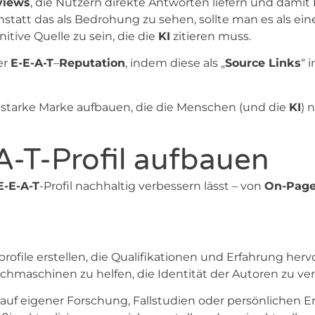
views
, die Nutzern direkte Antworten liefern und damit 
statt das als Bedrohung zu sehen, sollte man es als ei
nitive Quelle zu sein, die die
KI
zitieren muss.
er
E-E-A-T
–
Reputation
, indem diese als „
Source Links
“ 
e starke Marke aufbauen, die die Menschen (und die
KI
) 
A-T-Profil aufbauen
E-E-A-T
-Profil nachhaltig verbessern lässt – von
On-Pag
profile erstellen, die Qualifikationen und Erfahrung her
hmaschinen zu helfen, die Identität der Autoren zu ve
ie auf eigener Forschung, Fallstudien oder persönlichen 