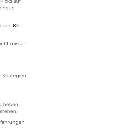
Klicks auf
ne neue
in den
KI-
nicht missen
e
-Strategien
vorheben.
rstehen.
Erfahrungen