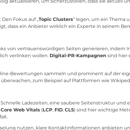
g aktualisieren, um sicherzustellen, dass sie aktuell u
 Den Fokus auf „
Topic Clusters
“ legen, um ein Thema 
, dass ein Anbieter wirklich ein Experte in seinem Berei
nks von vertrauenswürdigen Seiten generieren, indem I
lich verlinken wollen.
Digital-PR-Kampagnen
sind hier 
Online-Bewertungen sammeln und prominent auf der ei
überwachen, zum Beispiel auf Plattformen wie Wikipedi
: Schnelle Ladezeiten, eine saubere Seitenstruktur und 
e
Core Web Vitals
(
LCP
,
FID
,
CLS
) sind hier wichtige Metr
alt.
sselung nutzen, klare Kontaktinformationen anbieten u