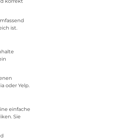
nd korrekt
umfassend
ch ist.
nhalte
ein
genen
a oder Yelp.
eine einfache
iken. Sie
nd