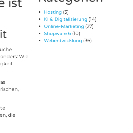
 ist
Hosting
(3)
KI & Digitalisierung
(14)
Online-Marketing
(27)
it
Shopware 6
(10)
Webentwicklung
(36)
Suche
oanders: Wie
igkeit
das
rischen,
ite
en, die