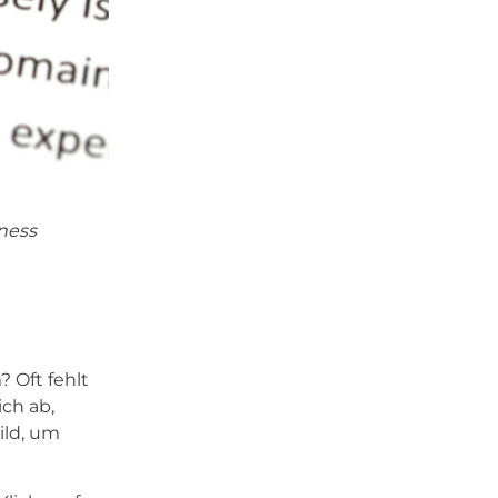
iness
 Oft fehlt
ich ab,
ild, um