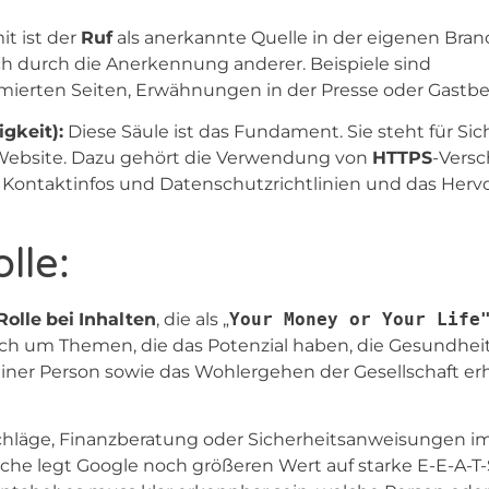
t ist der
Ruf
als anerkannte Quelle in der eigenen Bra
ch durch die Anerkennung anderer. Beispiele sind
erten Seiten, Erwähnungen in der Presse oder Gastbei
gkeit):
Diese Säule ist das Fundament. Sie steht für Sic
r Website. Dazu gehört die Verwendung von
HTTPS
-Versc
n Kontaktinfos und Datenschutzrichtlinien und das Her
lle:
Rolle
bei
Inhalten
, die als „
Your Money or Your Life
 sich um Themen, die das Potenzial haben, die Gesundheit
t einer Person sowie das Wohlergehen der Gesellschaft er
tschläge, Finanzberatung oder Sicherheitsanweisungen i
he legt Google noch größeren Wert auf starke E-E-A-T-