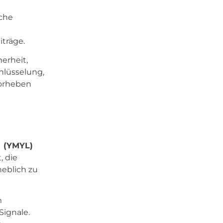
nche
träge.
herheit,
hlüsselung,
vorheben
"
(YMYL)
, die
heblich zu
m
Signale.