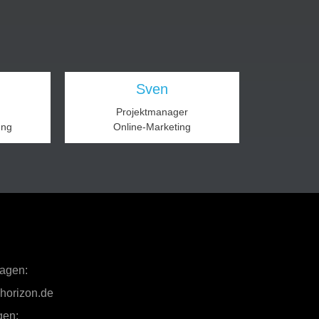
Sven
Projektmanager
ung
Online-Marketing​
ragen:
horizon.de
gen: