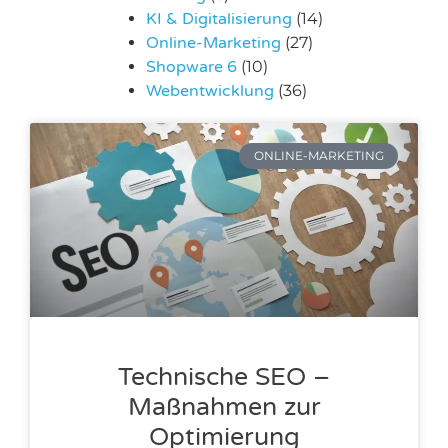
KI & Digitalisierung
(14)
Online-Marketing
(27)
Shopware 6
(10)
Webentwicklung
(36)
ONLINE-MARKETING
Technische SEO –
Maßnahmen zur
Optimierung